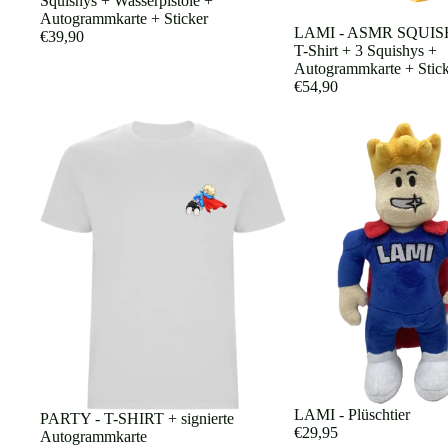
Squishys + Wasserpistole +
Autogrammkarte + Sticker
Ausverkauft
LAMI - ASMR SQUISH
€39,90
T-Shirt + 3 Squishys +
Autogrammkarte + Stic
€54,90
Ausverkauft
LAMI - Plüschtier
PARTY - T-SHIRT + signierte
€29,95
Autogrammkarte