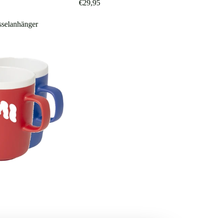
€29,95
selanhänger