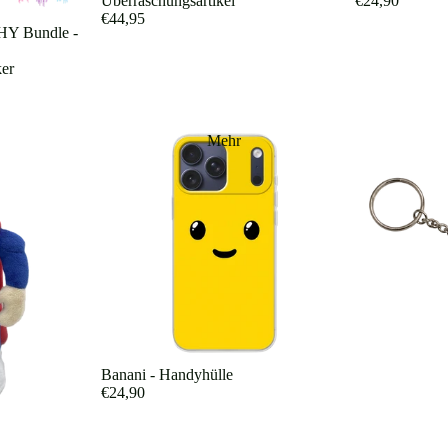
Überraschungsartikel
€24,90
€44,95
Y Bundle -
ker
Mehr
Banani - Handyhülle
€24,90